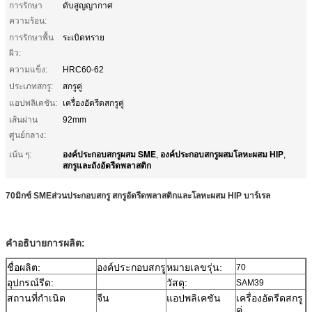
การรักษา
ดับสูญญากาศ
ความร้อน:
การรักษาพื้น
ระเบิดทราย
ผิว:
ความแข็ง:
HRC60-62
ประเภทสกรู:
สกรูคู่
แอปพลิเคชัน:
เครื่องอัดรีดสกรูคู่
เส้นผ่าน
92mm
ศูนย์กลาง:
องค์ประกอบสกรูผสม SME
องค์ประกอบสกรูผสมโลหะผสม HIP
เน้น ๆ:
,
,
สกรูและถังอัดรีดพลาสติก
70
มิกซ์ SME
ส่วนประกอบสกรู สกรูอัดรีดพลาสติกและโลหะผสม HIP บาร์เรล
คำอธิบายการผลิต:
ชื่อผลิต:
องค์ประกอบสกรู
หมายเลขรุ่น:
70
อุปกรณ์รีด:
วัสดุ:
SAM39
สถานที่กำเนิด
จีน
แอปพลิเคชัน
เครื่องอัดรีดสกรู
คู่