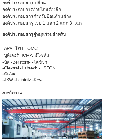
องค์ประกอบสกรูเปลี่ยน
องค์ประกอบการถ่ายโอนร่องลึก
องค์ประกอบสกรูสำหรับป้อนด้านข้าง
องค์ประกอบสกรูแบบ 1 แฉก 2 แฉก 3 แฉก
องค์ประกอบสกรูคู่หมุนร่วมสำหรับ
-APV -โกเบ -OMC
-บูห์เลอร์ -ICMA -ธีโซห์น
-บัส -Berstorff- -โตชิบา
-Clextral -Labtech -USEON
-ลันไต
-JSW -Leistritz -Keya
ภาพโรงงาน