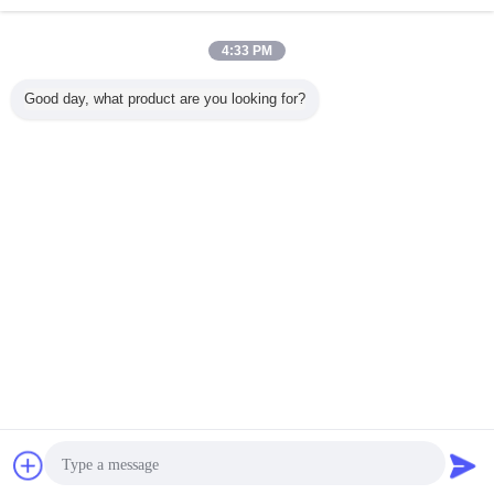
4:33 PM
Good day, what product are you looking for?
ตรฐาน
กว้างการพัดทราย
กว้างกระแทก 177
PM HIP ZME วัสดุ
องค์ประก
Single
177 องค์ประกอบ
องค์ประกอบสกรู
ส่วนผสมสกรูสําหรับ
ZE77 Si
hted
สกรูผสมสําหรับ
ผสมสําหรับ
เครื่องบดแบบคู่ใน
Covey วัสด
onal Twin
โรงงานปิโตรเคมี
อุตสาหกรรมอาหาร
โรงงานปิโตรเคมี
รีด HRC5
xtruder
สัตว์เลี้ยง
ความแ
hine
เปลี่ยนภาษา
ents
ents
Thai
บ้าน
|
เกี่ยวกับเรา
|
ติดต่อเรา
|
แผนผังเว็บไซต์
|
Privacy Policy
สก์ท็อปดู
Copyright © 2019 - 2026 Joiner Machinery Co., Ltd..
All rights reserved.
การพูดคุย
ขออ้าง