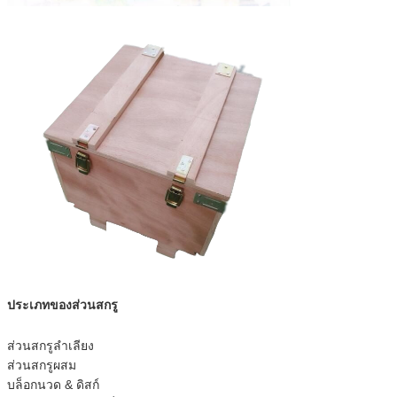
ประเภทของส่วนสกรู
ส่วนสกรูลำเลียง
ส่วนสกรูผสม
บล็อกนวด & ดิสก์